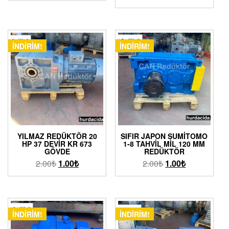
İNDIRIM!
İNDIRIM!
YILMAZ REDÜKTÖR 20
SIFIR JAPON SUMITOMO
HP 37 DEVIR KR 673
1-8 TAHVIL MIL 120 MM
GÖVDE
REDÜKTÖR
2.00
₺
1.00
₺
2.00
₺
1.00
₺
İNDIRIM!
İNDIRIM!