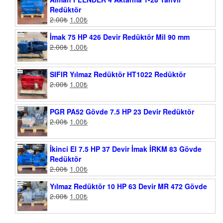
Redüktör
2.00
₺
1.00
₺
İmak 75 HP 426 Devir Redüktör Mil 90 mm
2.00
₺
1.00
₺
SIFIR Yılmaz Redüktör HT1022 Redüktör
2.00
₺
1.00
₺
PGR PA52 Gövde 7.5 HP 23 Devir Redüktör
2.00
₺
1.00
₺
İkinci El 7.5 HP 37 Devir İmak İRKM 83 Gövde
Redüktör
2.00
₺
1.00
₺
Yılmaz Redüktör 10 HP 63 Devir MR 472 Gövde
2.00
₺
1.00
₺