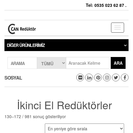
Tel: 0535 023 62 87 .
Toggle
navigati
DIĞER ÜRÜNLERIMIZ
ARA
ARAMA
SOSYAL
İkinci El Redüktörler
130–172 / 981 sonuç gösteriliyor