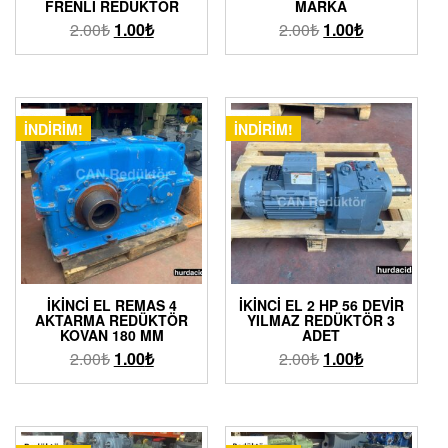
FRENLI REDÜKTÖR
MARKA
2.00
₺
1.00
₺
2.00
₺
1.00
₺
İNDIRIM!
İNDIRIM!
İKINCI EL REMAS 4
İKINCI EL 2 HP 56 DEVIR
AKTARMA REDÜKTÖR
YILMAZ REDÜKTÖR 3
KOVAN 180 MM
ADET
2.00
₺
1.00
₺
2.00
₺
1.00
₺