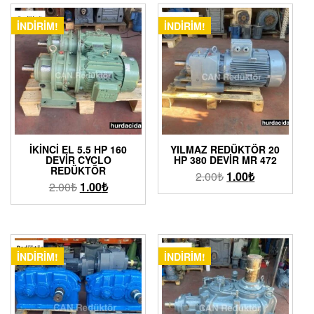
İNDIRIM!
İNDIRIM!
İKINCI EL 5.5 HP 160
YILMAZ REDÜKTÖR 20
DEVIR CYCLO
HP 380 DEVIR MR 472
REDÜKTÖR
2.00
₺
1.00
₺
2.00
₺
1.00
₺
İNDIRIM!
İNDIRIM!