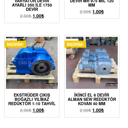
VARYATÖR DEVIR
DEVIR MR 975 MIL 120
AYARLI 350 ILE 1750
MM
DEVIR
2.00
₺
1.00
₺
2.00
₺
1.00
₺
İNDIRIM!
İNDIRIM!
EKSTRÜDER ÇIKIŞ
İKINCI EL 6 DEVIR
BOĞAZLI YILMAZ
ALMAN SEW REDÜKTÖR
REDÜKTÖR 1-10 TAHVIL
KOVAN 40 MM
2.00
₺
1.00
₺
2.00
₺
1.00
₺