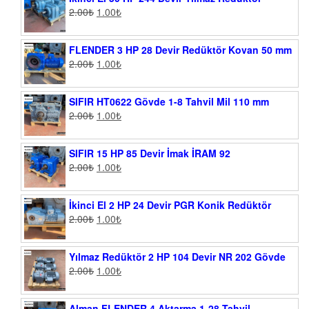
2.00
₺
1.00
₺
FLENDER 3 HP 28 Devir Redüktör Kovan 50 mm
2.00
₺
1.00
₺
SIFIR HT0622 Gövde 1-8 Tahvil Mil 110 mm
2.00
₺
1.00
₺
SIFIR 15 HP 85 Devir İmak İRAM 92
2.00
₺
1.00
₺
İkinci El 2 HP 24 Devir PGR Konik Redüktör
2.00
₺
1.00
₺
Yılmaz Redüktör 2 HP 104 Devir NR 202 Gövde
2.00
₺
1.00
₺
Alman FLENDER 4 Aktarma 1-28 Tahvil