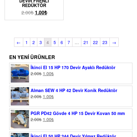
DEVIR FRENLI
REDÜKTÖR
2.00
₺
1.00
₺
←
1
2
3
4
5
6
7
…
21
22
23
→
EN YENI ÜRÜNLER
İkinci El 15 HP 170 Devir Ayaklı Redüktör
2.00
₺
1.00
₺
Alman SEW 4 HP 42 Devir Konik Redüktör
2.00
₺
1.00
₺
PGR PD42 Gövde 4 HP 15 Devir Kovan 50 mm
2.00
₺
1.00
₺
İkinci El 50 HP 244 Devir Yılmaz Redüktör