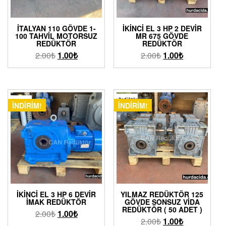
İTALYAN 110 GÖVDE 1-
İKINCI EL 3 HP 2 DEVIR
100 TAHVIL MOTORSUZ
MR 675 GÖVDE
REDÜKTÖR
REDÜKTÖR
2.00
₺
1.00
₺
2.00
₺
1.00
₺
İNDIRIM!
İNDIRIM!
İKINCI EL 3 HP 6 DEVIR
YILMAZ REDÜKTÖR 125
İMAK REDÜKTÖR
GÖVDE SONSUZ VIDA
REDÜKTÖR ( 50 ADET )
2.00
₺
1.00
₺
2.00
₺
1.00
₺