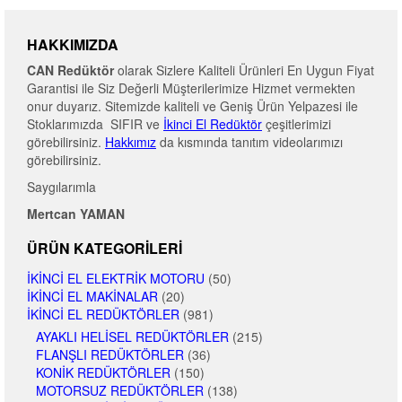
HAKKIMIZDA
CAN Redüktör
olarak Sizlere Kaliteli Ürünleri En Uygun Fiyat
Garantisi ile Siz Değerli Müşterilerimize Hizmet vermekten
onur duyarız. Sitemizde kaliteli ve Geniş Ürün Yelpazesi ile
Stoklarımızda SIFIR ve
İkinci El Redüktör
çeşitlerimizi
görebilirsiniz.
Hakkımız
da kısmında tanıtım videolarımızı
görebilirsiniz.
Saygılarımla
Mertcan YAMAN
ÜRÜN KATEGORILERI
İKINCI EL ELEKTRIK MOTORU
(50)
İKINCI EL MAKINALAR
(20)
İKINCI EL REDÜKTÖRLER
(981)
AYAKLI HELISEL REDÜKTÖRLER
(215)
FLANŞLI REDÜKTÖRLER
(36)
KONIK REDÜKTÖRLER
(150)
MOTORSUZ REDÜKTÖRLER
(138)