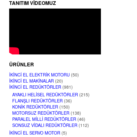
TANITIM VIDEOMUZ
ÜRÜNLER
İKINCI EL ELEKTRIK MOTORU
(50)
İKINCI EL MAKINALAR
(20)
İKINCI EL REDÜKTÖRLER
(981)
AYAKLI HELISEL REDÜKTÖRLER
(215)
FLANŞLI REDÜKTÖRLER
(36)
KONIK REDÜKTÖRLER
(150)
MOTORSUZ REDÜKTÖRLER
(138)
PARALEL MILLI REDÜKTÖRLER
(46)
SONSUZ VIDALI REDÜKTÖRLER
(112)
İKINCI EL SERVO MOTOR
(5)