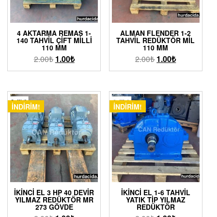
4 AKTARMA REMAS 1-
ALMAN FLENDER 1-2
140 TAHVIL ÇIFT MILLI
TAHVIL REDÜKTÖR MIL
110 MM
110 MM
2.00
₺
1.00
₺
2.00
₺
1.00
₺
İNDIRIM!
İNDIRIM!
İKINCI EL 3 HP 40 DEVIR
İKINCI EL 1-6 TAHVIL
YILMAZ REDÜKTÖR MR
YATIK TIP YILMAZ
273 GÖVDE
REDÜKTÖR