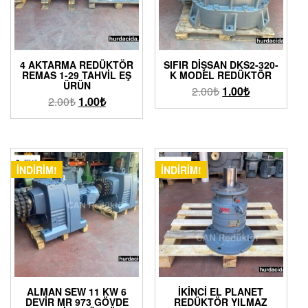
4 AKTARMA REDÜKTÖR
SIFIR DIŞSAN DKS2-320-
REMAS 1-29 TAHVIL EŞ
K MODEL REDÜKTÖR
ÜRÜN
2.00
₺
1.00
₺
2.00
₺
1.00
₺
İNDIRIM!
İNDIRIM!
ALMAN SEW 11 KW 6
İKINCI EL PLANET
DEVIR MR 973 GÖVDE
REDÜKTÖR YILMAZ