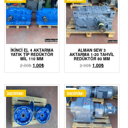
İKINCI EL 4 AKTARMA
ALMAN SEW 3
YATIK TIP REDÜKTÖR
AKTARMA 1-20 TAHVIL
MIL 110 MM
REDÜKTÖR 80 MM
2.00
₺
1.00
₺
2.00
₺
1.00
₺
İNDIRIM!
İNDIRIM!