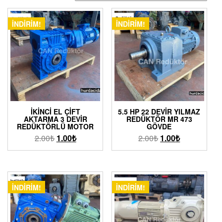
İNDIRIM!
İNDIRIM!
İKINCI EL ÇIFT
5.5 HP 22 DEVIR YILMAZ
AKTARMA 3 DEVIR
REDÜKTÖR MR 473
REDÜKTÖRLÜ MOTOR
GÖVDE
2.00
₺
1.00
₺
2.00
₺
1.00
₺
İNDIRIM!
İNDIRIM!