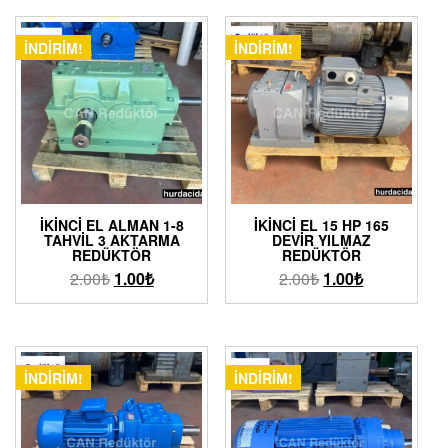
İNDIRIM!
İNDIRIM!
İKINCI EL ALMAN 1-8
İKINCI EL 15 HP 165
TAHVIL 3 AKTARMA
DEVIR YILMAZ
REDÜKTÖR
REDÜKTÖR
2.00
₺
1.00
₺
2.00
₺
1.00
₺
İNDIRIM!
İNDIRIM!