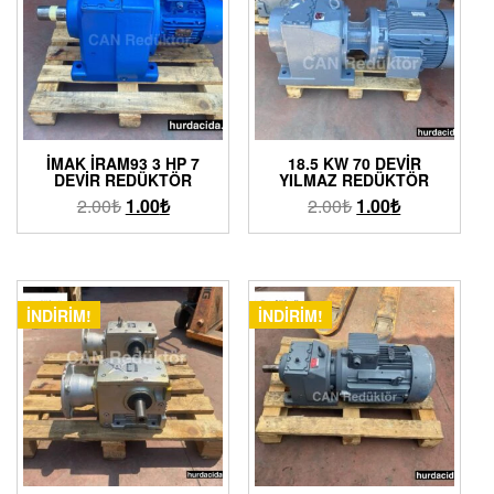
İMAK İRAM93 3 HP 7
18.5 KW 70 DEVIR
DEVIR REDÜKTÖR
YILMAZ REDÜKTÖR
2.00
₺
1.00
₺
2.00
₺
1.00
₺
İNDIRIM!
İNDIRIM!