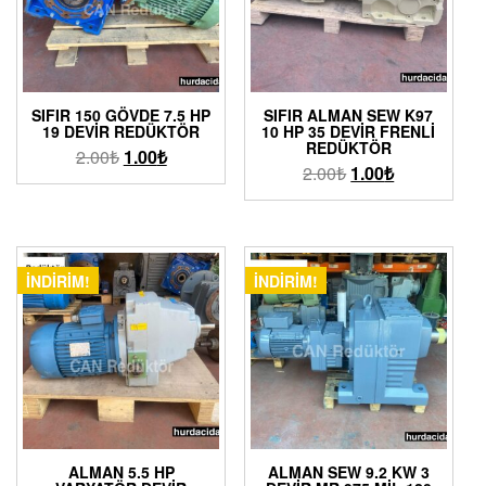
SIFIR 150 GÖVDE 7.5 HP
SIFIR ALMAN SEW K97
19 DEVIR REDÜKTÖR
10 HP 35 DEVIR FRENLI
REDÜKTÖR
2.00
₺
1.00
₺
2.00
₺
1.00
₺
İNDIRIM!
İNDIRIM!
ALMAN 5.5 HP
ALMAN SEW 9.2 KW 3