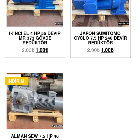
İKINCI EL 4 HP 55 DEVIR
JAPON SUMITOMO
MR 373 GÖVDE
CYCLO 7.5 HP 240 DEVIR
REDÜKTÖR
REDÜKTÖR
2.00
₺
1.00
₺
2.00
₺
1.00
₺
İNDIRIM!
ALMAN SEW 7.5 HP 46