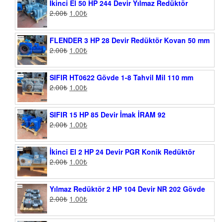
İkinci El 50 HP 244 Devir Yılmaz Redüktör
2.00
₺
1.00
₺
FLENDER 3 HP 28 Devir Redüktör Kovan 50 mm
2.00
₺
1.00
₺
SIFIR HT0622 Gövde 1-8 Tahvil Mil 110 mm
2.00
₺
1.00
₺
SIFIR 15 HP 85 Devir İmak İRAM 92
2.00
₺
1.00
₺
İkinci El 2 HP 24 Devir PGR Konik Redüktör
2.00
₺
1.00
₺
Yılmaz Redüktör 2 HP 104 Devir NR 202 Gövde
2.00
₺
1.00
₺