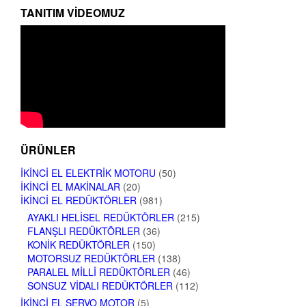
TANITIM VIDEOMUZ
ÜRÜNLER
İKINCI EL ELEKTRIK MOTORU
(50)
İKINCI EL MAKINALAR
(20)
İKINCI EL REDÜKTÖRLER
(981)
AYAKLI HELISEL REDÜKTÖRLER
(215)
FLANŞLI REDÜKTÖRLER
(36)
KONIK REDÜKTÖRLER
(150)
MOTORSUZ REDÜKTÖRLER
(138)
PARALEL MILLI REDÜKTÖRLER
(46)
SONSUZ VIDALI REDÜKTÖRLER
(112)
İKINCI EL SERVO MOTOR
(5)