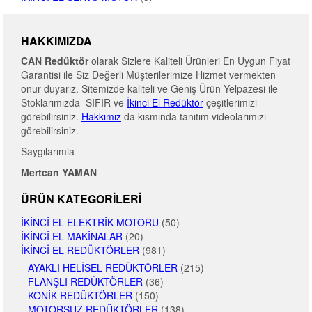
HAKKIMIZDA
CAN Redüktör
olarak Sizlere Kaliteli Ürünleri En Uygun Fiyat
Garantisi ile Siz Değerli Müşterilerimize Hizmet vermekten
onur duyarız. Sitemizde kaliteli ve Geniş Ürün Yelpazesi ile
Stoklarımızda SIFIR ve
İkinci El Redüktör
çeşitlerimizi
görebilirsiniz.
Hakkımız
da kısmında tanıtım videolarımızı
görebilirsiniz.
Saygılarımla
Mertcan YAMAN
ÜRÜN KATEGORILERI
İKINCI EL ELEKTRIK MOTORU
(50)
İKINCI EL MAKINALAR
(20)
İKINCI EL REDÜKTÖRLER
(981)
AYAKLI HELISEL REDÜKTÖRLER
(215)
FLANŞLI REDÜKTÖRLER
(36)
KONIK REDÜKTÖRLER
(150)
MOTORSUZ REDÜKTÖRLER
(138)