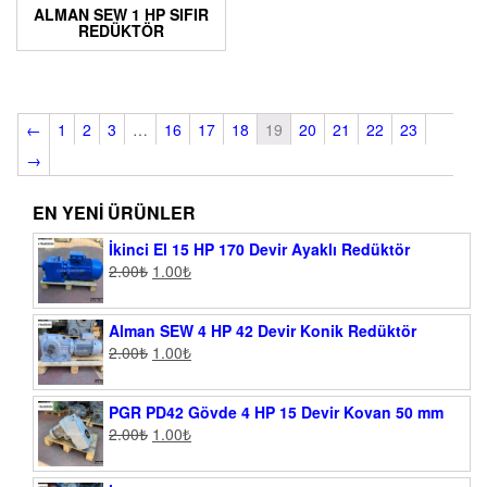
ALMAN SEW 1 HP SIFIR
REDÜKTÖR
←
1
2
3
…
16
17
18
19
20
21
22
23
→
EN YENI ÜRÜNLER
İkinci El 15 HP 170 Devir Ayaklı Redüktör
2.00
₺
1.00
₺
Alman SEW 4 HP 42 Devir Konik Redüktör
2.00
₺
1.00
₺
PGR PD42 Gövde 4 HP 15 Devir Kovan 50 mm
2.00
₺
1.00
₺