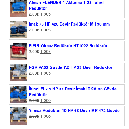
Alman FLENDER 4 Aktarma 1-28 Tahvil
Redüktör
2.00
₺
1.00
₺
İmak 75 HP 426 Devir Redüktör Mil 90 mm
2.00
₺
1.00
₺
SIFIR Yılmaz Redüktör HT1022 Redüktör
2.00
₺
1.00
₺
PGR PA52 Gövde 7.5 HP 23 Devir Redüktör
2.00
₺
1.00
₺
İkinci El 7.5 HP 37 Devir İmak İRKM 83 Gövde
Redüktör
2.00
₺
1.00
₺
Yılmaz Redüktör 10 HP 63 Devir MR 472 Gövde
2.00
₺
1.00
₺