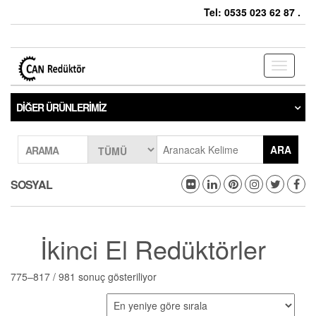
Tel: 0535 023 62 87 .
Toggle
navigati
DIĞER ÜRÜNLERIMIZ
ARA
ARAMA
SOSYAL
İkinci El Redüktörler
775–817 / 981 sonuç gösteriliyor