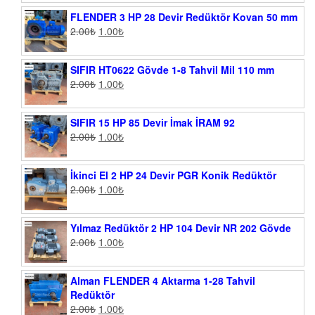
FLENDER 3 HP 28 Devir Redüktör Kovan 50 mm
2.00
₺
1.00
₺
SIFIR HT0622 Gövde 1-8 Tahvil Mil 110 mm
2.00
₺
1.00
₺
SIFIR 15 HP 85 Devir İmak İRAM 92
2.00
₺
1.00
₺
İkinci El 2 HP 24 Devir PGR Konik Redüktör
2.00
₺
1.00
₺
Yılmaz Redüktör 2 HP 104 Devir NR 202 Gövde
2.00
₺
1.00
₺
Alman FLENDER 4 Aktarma 1-28 Tahvil
Redüktör
2.00
₺
1.00
₺