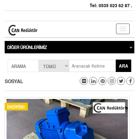
Tel: 0535 023 62 87 .
Toggle
navigati
DIĞER ÜRÜNLERIMIZ
ARA
ARAMA
SOSYAL
İNDIRIM!