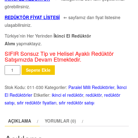
görebilirsiniz.
REDÜKTÖR FİYAT LİSTESİ
⇐ sayfamız dan fiyat listesine
ulaşabilirsiniz.
Türkiye’nin Her Yerinden
İkinci El Redüktör
Alımı
yapmaktayız.
SIFIR Sonsuz Tip ve Helisel Ayaklı Redüktör
Satışımızda Devam Etmektedir.
Miktar
Sepete Ekle
Stok Kodu:
011-030
Kategoriler:
Paralel Milli Redüktörler
,
İkinci
El Redüktörler
Etiketler:
ikinci el redüktör
,
redüktör
,
redüktör
satışı
,
sıfır redüktör fiyatları
,
sıfır redüktör satışı
AÇIKLAMA
YORUMLAR (0)