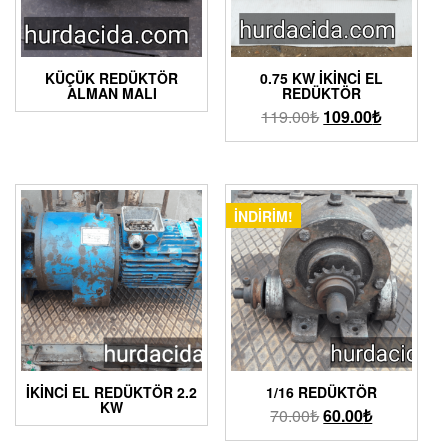
KÜÇÜK REDÜKTÖR
0.75 KW İKINCI EL
ALMAN MALI
REDÜKTÖR
119.00
₺
109.00
₺
İNDIRIM!
İKİNCİ EL REDÜKTÖR 2.2
1/16 REDÜKTÖR
KW
70.00
₺
60.00
₺