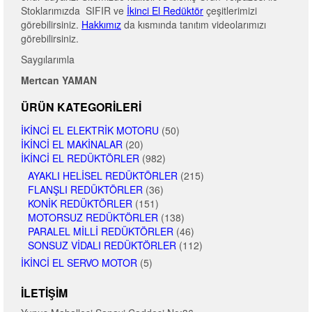
Stoklarımızda SIFIR ve
İkinci El Redüktör
çeşitlerimizi
görebilirsiniz.
Hakkımız
da kısmında tanıtım videolarımızı
görebilirsiniz.
Saygılarımla
Mertcan YAMAN
ÜRÜN KATEGORILERI
İKINCI EL ELEKTRIK MOTORU
(50)
İKINCI EL MAKINALAR
(20)
İKINCI EL REDÜKTÖRLER
(982)
AYAKLI HELISEL REDÜKTÖRLER
(215)
FLANŞLI REDÜKTÖRLER
(36)
KONIK REDÜKTÖRLER
(151)
MOTORSUZ REDÜKTÖRLER
(138)
PARALEL MILLI REDÜKTÖRLER
(46)
SONSUZ VIDALI REDÜKTÖRLER
(112)
İKINCI EL SERVO MOTOR
(5)
İLETIŞIM