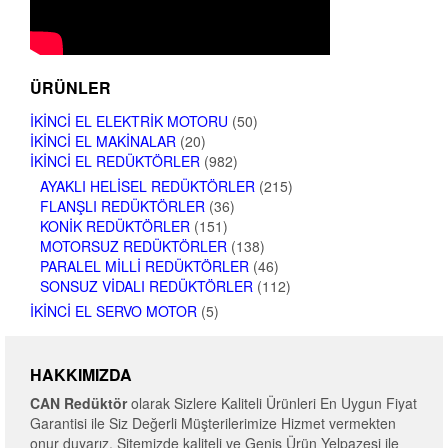
ÜRÜNLER
İKINCI EL ELEKTRIK MOTORU
(50)
İKINCI EL MAKINALAR
(20)
İKINCI EL REDÜKTÖRLER
(982)
AYAKLI HELISEL REDÜKTÖRLER
(215)
FLANŞLI REDÜKTÖRLER
(36)
KONIK REDÜKTÖRLER
(151)
MOTORSUZ REDÜKTÖRLER
(138)
PARALEL MILLI REDÜKTÖRLER
(46)
SONSUZ VIDALI REDÜKTÖRLER
(112)
İKINCI EL SERVO MOTOR
(5)
HAKKIMIZDA
CAN Redüktör
olarak Sizlere Kaliteli Ürünleri En Uygun Fiyat
Garantisi ile Siz Değerli Müşterilerimize Hizmet vermekten
onur duyarız. Sitemizde kaliteli ve Geniş Ürün Yelpazesi ile